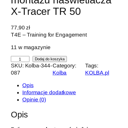
X-Tracer TR 50
77,90
zł
T4E – Training for Engagement
11 w magazynie
i
Dodaj do koszyka
SKU:
Kolba-344-
Category:
Tags:
l
087
Kolba
KOLBA.pl
o
ś
Opis
ć
Informacje dodatkowe
A
Opinie (0)
d
a
Opis
p
t