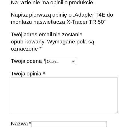
Na razie nie ma opinii o produkcie.
i
e
Napisz pierwszą opinię o „Adapter T4E do
t
montażu naświetlacza X-Tracer TR 50”
l
a
Twój adres email nie zostanie
c
opublikowany.
Wymagane pola są
z
oznaczone
*
a
X
Twoja ocena
*
-
Twoja opinia
*
T
r
a
c
e
r
T
Nazwa
*
R