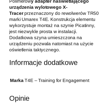
Polimerow
y adapter naświetlającego
e
urządzenia wylotowego X-
r
Tracer
przeznaczony do rewolwerów TR50
T
marki Umarex T4E. Konstrukcja elementu
4
wykorzystuje montaż na szynie Picatinny,
E
jest niezwykle prosta w instalacji.
d
Dodatkowa szyna umieszczona na
o
urządzeniu pozwala natomiast na użycie
m
oświetlenia taktycznego.
o
n
Informacje dodatkowe
t
a
ż
Marka
T4E – Training for Engagement
u
n
a
Opinie
ś
w