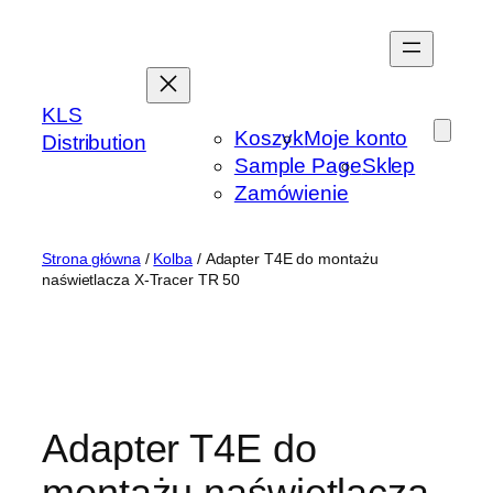
Przejdź
do
treści
KLS
Koszyk
Moje konto
Distribution
Sample Page
Sklep
Zamówienie
Strona główna
/
Kolba
/ Adapter T4E do montażu
naświetlacza X-Tracer TR 50
Adapter T4E do
montażu naświetlacza