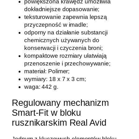
i
powiększona krawędź umożliwia
s
dokładniejsze dopasowanie;
e
teksturowanie zapewnia lepszą
B
przyczepność w imadle;
l
odporny na działanie substancji
o
chemicznych używanych do
c
konserwacji i czyczenia broni;
k
kompaktowe rozmiary ułatwiają
A
przenoszenie i przechowywanie;
V
materiał: Polimer;
A
wymiary: 18 x 7 x 3 cm;
R
waga: 442 g.
1
Regulowany mechanizm
5
S
Smart-Fit w bloku
F
rusznikarskim Real Avid
V
B
Jednym z kluczowych elementów bloku