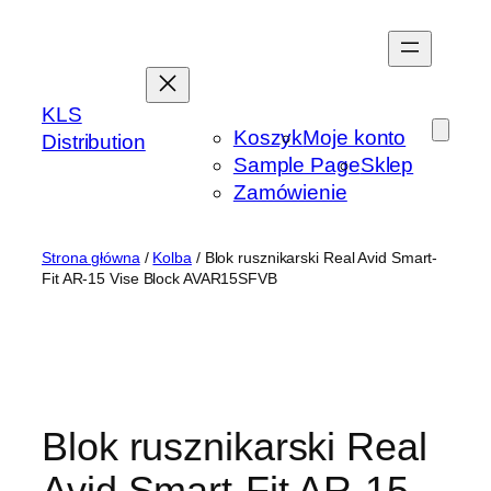
Przejdź
do
treści
KLS
Koszyk
Moje konto
Distribution
Sample Page
Sklep
Zamówienie
Strona główna
/
Kolba
/ Blok rusznikarski Real Avid Smart-
Fit AR-15 Vise Block AVAR15SFVB
Blok rusznikarski Real
Avid Smart-Fit AR-15