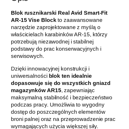
r
Blok rusznikarski Real Avid Smart-Fit
u
AR-15 Vise Block
to zaawansowane
s
narzędzie zaprojektowane z myślą o
z
właścicielach karabinków AR-15, którzy
n
potrzebują niezawodnej i stabilnej
i
podstawy do prac konserwacyjnych i
k
serwisowych.
a
r
Dzięki innowacyjnej konstrukcji i
s
uniwersalności
blok ten idealnie
k
dopasowuje się do wszystkich gniazd
i
magazynków AR15
, zapewniając
R
maksymalną stabilność i bezpieczeństwo
e
podczas pracy. Umożliwia to wygodny
a
dostęp do poszczególnych elementów
l
broni palnej oraz na przeprowadzenie prac
A
wymagających użycia większej siły.