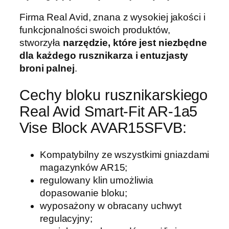
v
i
Firma Real Avid, znana z wysokiej jakości i
d
funkcjonalności swoich produktów,
S
stworzyła
narzędzie, które jest niezbędne
m
dla każdego rusznikarza i entuzjasty
a
broni palnej
.
r
t
Cechy bloku rusznikarskiego
-
Real Avid Smart-Fit AR-1a5
F
Vise Block AVAR15SFVB:
i
t
A
Kompatybilny ze wszystkimi gniazdami
R
magazynków AR15;
-
regulowany klin umożliwia
1
dopasowanie bloku;
5
wyposażony w obracany uchwyt
V
regulacyjny;