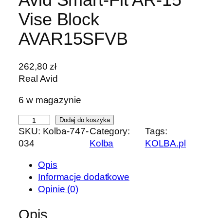
Vise Block
AVAR15SFVB
262,80
zł
Real Avid
6 w magazynie
i
Dodaj do koszyka
SKU:
Kolba-747-
Category:
Tags:
l
034
Kolba
KOLBA.pl
o
ś
Opis
ć
Informacje dodatkowe
B
Opinie (0)
l
o
Opis
k