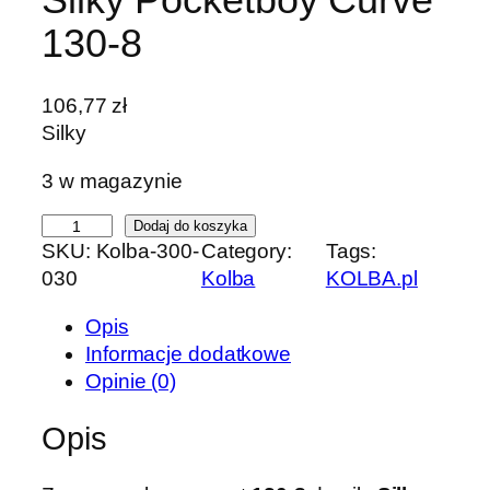
130-8
106,77
zł
Silky
3 w magazynie
i
Dodaj do koszyka
SKU:
Kolba-300-
Category:
Tags:
l
030
Kolba
KOLBA.pl
o
ś
Opis
ć
Informacje dodatkowe
B
Opinie (0)
r
z
Opis
e
s