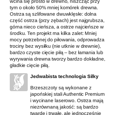
wcina się prosto w drewno, niszcząc przy
tym o około 50% mniej komórek drewna.
Ostrza są szlifowane dwuwklęsłe: dolna
część ostrza (przy zębach) jest najgrubsza,
górna nieco cieńsza, a ostrze najcieńsze w
środku. Ten projekt ma kilka zalet: Mniej
mocy potrzebnej do piłowania, odprowadza
trociny bez wysiłku (nie utknie w drewnie),
bardzo czyste cięcie piłą – bez łamania lub
wyrywania drewna tworzy bardzo dokładne,
gładkie cięcie piłą.
Jedwabista technologia Silky
Brzeszczoty są wykonane z
japońskiej stali Authentic Premium
i wycinane laserowo. Ostrza mają
niezrównaną jakość: są bardzo
twarde i trwałe, ale jednocześnie