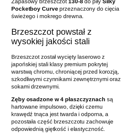
Zapasowy brzeszczot
130-8
do piły
Silky
z
Pocketboy Curve
przeznaczony do cięcia
c
świeżego i mokrego drewna.
z
o
Brzeszczot powstał z
t
wysokiej jakości stali
d
o
p
Brzeszczot został wycięty laserowo z
i
japońskiej stali klasy premium pokrytej
ł
warstwą chromu, chroniącej przed korozją,
y
szkodliwymi czynnikami zewnętrznymi oraz
S
sokami drzewnymi.
i
Zęby osadzone w 4 płaszczyznach
są
l
hartowane impulsowo, dzięki czemu
k
krawędź tnąca jest twarda i odporna, a
y
pozostała część brzeszczotu zachowuje
P
odpowiednią giętkość i elastyczność.
o