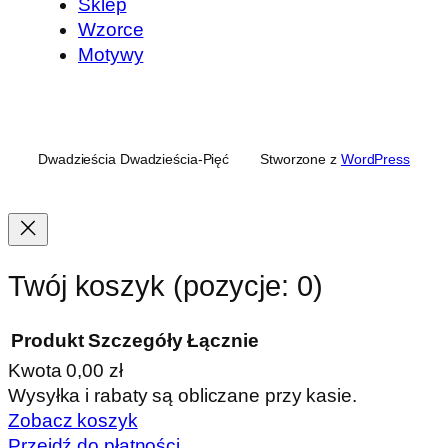
Sklep
Wzorce
Motywy
Dwadzieścia Dwadzieścia-Pięć
Stworzone z
WordPress
Twój koszyk
(pozycje: 0)
Produkt
Szczegóły
Łącznie
Kwota
0,00 zł
Produkty
Wysyłka i rabaty są obliczane przy kasie.
Zobacz koszyk
w
Przejdź do płatności