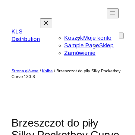
Przejdź
do
treści
KLS
Koszyk
Moje konto
Distribution
Sample Page
Sklep
Zamówienie
Strona główna
/
Kolba
/ Brzeszczot do piły Silky Pocketboy
Curve 130-8
Brzeszczot do piły
Silky Pocketboy Curve