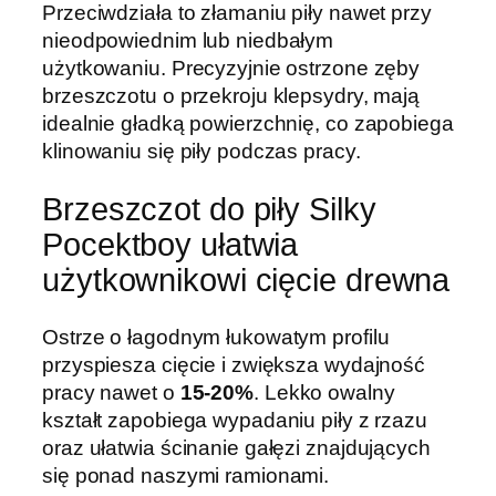
Przeciwdziała to złamaniu piły nawet przy
c
nieodpowiednim lub niedbałym
k
użytkowaniu. Precyzyjnie ostrzone zęby
e
brzeszczotu o przekroju klepsydry, mają
t
idealnie gładką powierzchnię, co zapobiega
b
klinowaniu się piły podczas pracy.
o
y
Brzeszczot do piły Silky
C
u
Pocektboy ułatwia
r
użytkownikowi cięcie drewna
v
e
Ostrze o łagodnym łukowatym profilu
1
przyspiesza cięcie i zwiększa wydajność
3
pracy nawet o
15-20%
. Lekko owalny
0
kształt zapobiega wypadaniu piły z rzazu
-
oraz ułatwia ścinanie gałęzi znajdujących
8
się ponad naszymi ramionami.