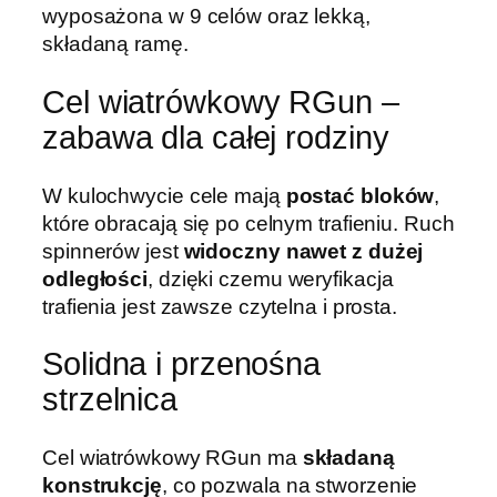
wyposażona w 9 celów oraz lekką,
r
składaną ramę.
ó
w
Cel wiatrówkowy RGun –
k
zabawa dla całej rodziny
o
w
y
W kulochwycie cele mają
postać bloków
,
R
które obracają się po celnym trafieniu. Ruch
G
spinnerów jest
widoczny nawet z dużej
u
odległości
, dzięki czemu weryfikacja
n
trafienia jest zawsze czytelna i prosta.
k
ó
Solidna i przenośna
ł
strzelnica
k
o
Cel wiatrówkowy RGun ma
składaną
-
konstrukcję
, co pozwala na stworzenie
k