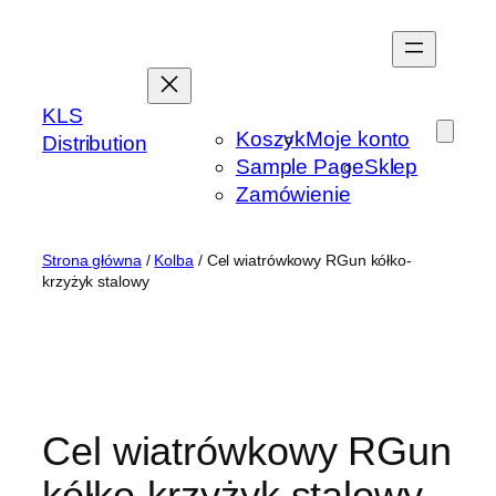
Przejdź
do
treści
KLS
Koszyk
Moje konto
Distribution
Sample Page
Sklep
Zamówienie
Strona główna
/
Kolba
/ Cel wiatrówkowy RGun kółko-
krzyżyk stalowy
Cel wiatrówkowy RGun
kółko-krzyżyk stalowy