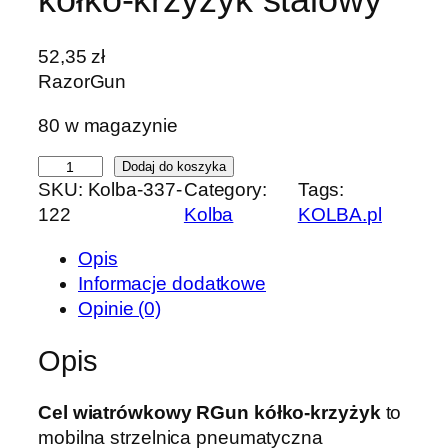
52,35
zł
RazorGun
80 w magazynie
i
Dodaj do koszyka
SKU:
Kolba-337-
Category:
Tags:
l
122
Kolba
KOLBA.pl
o
ś
Opis
ć
Informacje dodatkowe
C
Opinie (0)
e
l
Opis
w
i
Cel wiatrówkowy RGun kółko-krzyżyk
to
a
mobilna strzelnica pneumatyczna
t