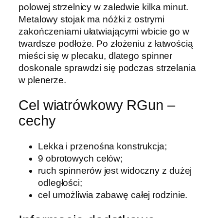
polowej strzelnicy w zaledwie kilka minut.
r
Metalowy stojak ma nóżki z ostrymi
z
zakończeniami ułatwiającymi wbicie go w
y
twardsze podłoże. Po złożeniu z łatwością
ż
mieści się w plecaku, dlatego spinner
y
doskonale sprawdzi się podczas strzelania
k
w plenerze.
s
t
Cel wiatrówkowy RGun –
a
cechy
l
o
w
Lekka i przenośna konstrukcja;
y
9 obrotowych celów;
ruch spinnerów jest widoczny z dużej
odległości;
cel umożliwia zabawę całej rodzinie.