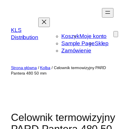
Przejdź
do
treści
KLS
Koszyk
Moje konto
Distribution
Sample Page
Sklep
Zamówienie
Strona główna
/
Kolba
/ Celownik termowizyjny PARD
Pantera 480 50 mm
Celownik termowizyjny
PARD Pantera 480 50