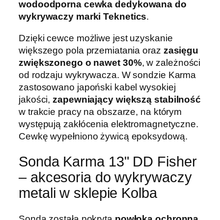
wodoodporna cewka dedykowana do
wykrywaczy marki Teknetics
.
Dzięki cewce możliwe jest uzyskanie
większego pola przemiatania oraz
zasięgu
zwiększonego o nawet 30%
, w zależności
od rodzaju wykrywacza. W sondzie Karma
zastosowano japoński kabel wysokiej
jakości,
zapewniający większą stabilność
w trakcie pracy na obszarze, na którym
występują zakłócenia elektromagnetyczne.
Cewkę wypełniono żywicą epoksydową.
Sonda Karma 13" DD Fisher
– akcesoria do wykrywaczy
metali w sklepie Kolba
Sonda została pokryta
powłoką ochronną
,