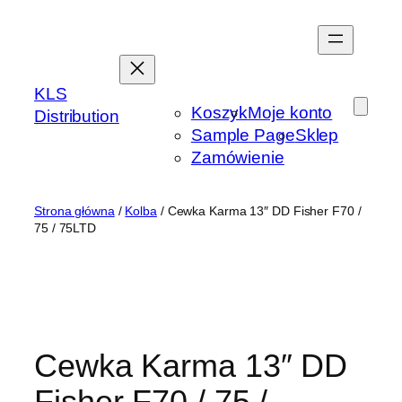
Przejdź
do
treści
KLS
Koszyk
Moje konto
Distribution
Sample Page
Sklep
Zamówienie
Strona główna
/
Kolba
/ Cewka Karma 13″ DD Fisher F70 /
75 / 75LTD
Cewka Karma 13″ DD
Fisher F70 / 75 /