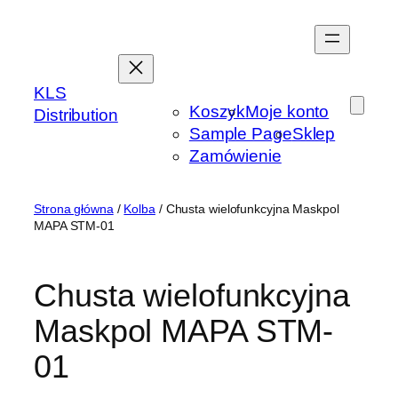
Przejdź
do
treści
KLS
Koszyk
Moje konto
Distribution
Sample Page
Sklep
Zamówienie
Strona główna
/
Kolba
/ Chusta wielofunkcyjna Maskpol
MAPA STM-01
Chusta wielofunkcyjna
Maskpol MAPA STM-
01