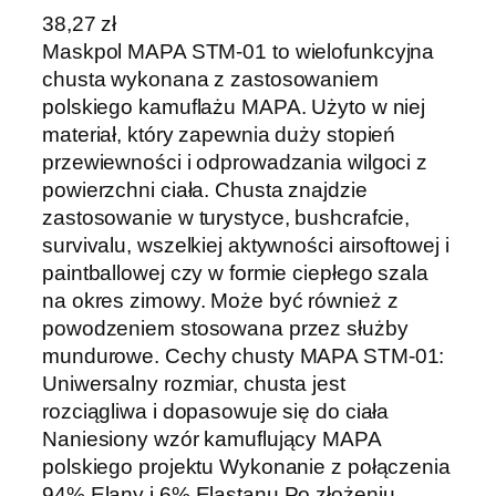
38,27
zł
Maskpol MAPA STM-01 to wielofunkcyjna
chusta wykonana z zastosowaniem
polskiego kamuflażu MAPA. Użyto w niej
materiał, który zapewnia duży stopień
przewiewności i odprowadzania wilgoci z
powierzchni ciała. Chusta znajdzie
zastosowanie w turystyce, bushcrafcie,
survivalu, wszelkiej aktywności airsoftowej i
paintballowej czy w formie ciepłego szala
na okres zimowy. Może być również z
powodzeniem stosowana przez służby
mundurowe. Cechy chusty MAPA STM-01:
Uniwersalny rozmiar, chusta jest
rozciągliwa i dopasowuje się do ciała
Naniesiony wzór kamuflujący MAPA
polskiego projektu Wykonanie z połączenia
94% Elany i 6% Elastanu Po złożeniu