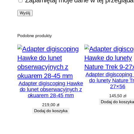
Zapamiętaj moje dane w tej przegląda
Podobne produkty
Adapter digiscopin
do lunety Nature T
Adapter digiscoping Hawke
27×56
do lunet obserwacyjnych z
okuarem 28-45 mm
145,50
zł
Dodaj do koszyk
219,00
zł
Dodaj do koszyka