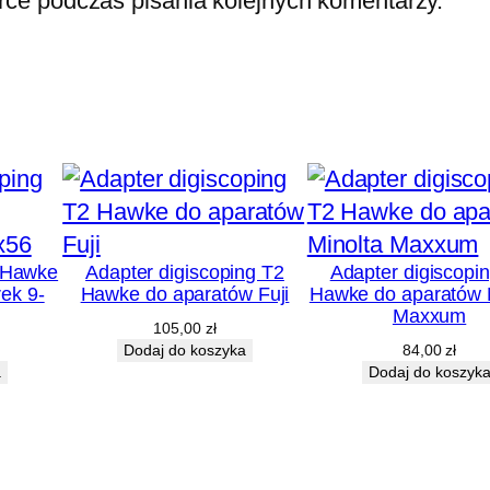
rce podczas pisania kolejnych komentarzy.
g Hawke
Adapter digiscoping T2
Adapter digiscopi
rek 9-
Hawke do aparatów Fuji
Hawke do aparatów 
Maxxum
105,00
zł
Dodaj do koszyka
84,00
zł
a
Dodaj do koszyk