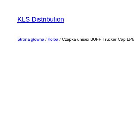
Przejdź
do
KLS Distribution
treści
Strona główna
/
Kolba
/ Czapka unisex BUFF Trucker Cap EP