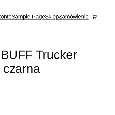
konto
Sample Page
Sklep
Zamówienie
 BUFF Trucker
 czarna