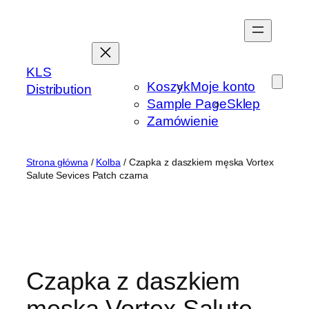
Przejdź
do
treści
KLS
Koszyk
Moje konto
Distribution
Sample Page
Sklep
Zamówienie
Strona główna
/
Kolba
/ Czapka z daszkiem męska Vortex
Salute Sevices Patch czarna
Czapka z daszkiem
męska Vortex Salute