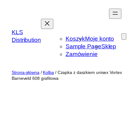
Przejdź
do
treści
KLS
Koszyk
Moje konto
Distribution
Sample Page
Sklep
Zamówienie
Strona główna
/
Kolba
/ Czapka z daszkiem unisex Vortex
Barneveld 608 grafitowa