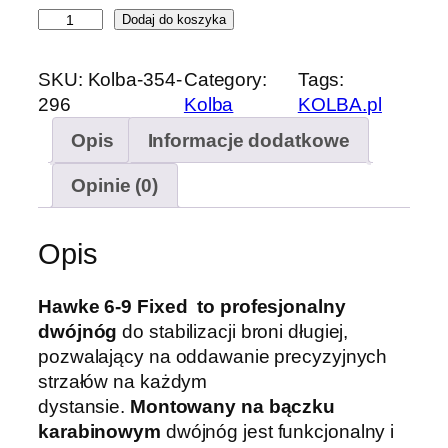
i
Dodaj do koszyka
l
o
SKU:
Kolba-354-
Category:
Tags:
ś
296
Kolba
KOLBA.pl
ć
Opis
Informacje dodatkowe
D
w
Opinie (0)
ó
j
n
Opis
ó
g
Hawke 6-9 Fixed to profesjonalny
H
dwójnóg
do stabilizacji broni długiej,
a
pozwalający na oddawanie precyzyjnych
w
strzałów na każdym
k
dystansie.
Montowany na bączku
e
karabinowym
dwójnóg jest funkcjonalny i
6