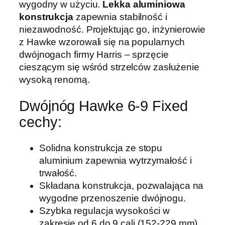
wygodny w użyciu.
Lekka aluminiowa
-
konstrukcja
zapewnia stabilność i
9
niezawodność. Projektując go, inżynierowie
F
z Hawke wzorowali się na popularnych
i
dwójnogach firmy Harris – sprzęcie
x
cieszącym się wśród strzelców zasłużenie
e
wysoką renomą.
d
m
Dwójnóg Hawke 6-9 Fixed
o
cechy:
n
t
Solidna konstrukcja ze stopu
a
aluminium zapewnia wytrzymałość i
ż
trwałość.
H
Składana konstrukcja, pozwalająca na
a
wygodne przenoszenie dwójnogu.
r
Szybka regulacja wysokości w
r
zakresie od 6 do 9 cali (152-229 mm).
i