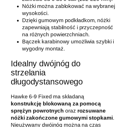
Nóżki można zablokować na wybranej
s
wysokości.
Dzięki gumowym podkładkom, nóżki
zapewniają stabilność i przyczepność
na różnych powierzchniach.
Bączek karabinowy umożliwia szybki i
wygodny montaż.
Idealny dwójnóg do
strzelania
długodystansowego
Hawke 6-9 Fixed ma składaną
konstrukcję blokowaną za pomocą
sprężyn powrotnych
oraz
rozsuwane
nóżki zakończone gumowymi stopkami
.
Nieużywany dwójnóg można na czas