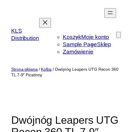
Przejdź
do
treści
KLS
Koszyk
Moje konto
Distribution
Sample Page
Sklep
Zamówienie
Strona główna
/
Kolba
/ Dwójnóg Leapers UTG Recon 360
TL 7-9″ Picatinny
Dwójnóg Leapers UTG
Recon 360 TL 7-9″