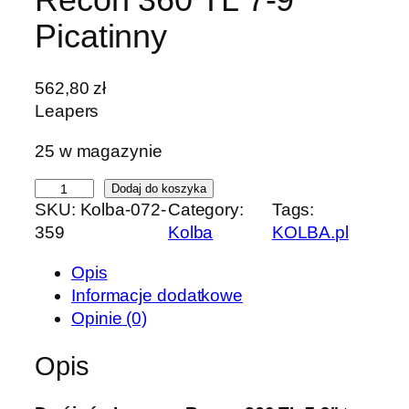
Picatinny
562,80
zł
Leapers
25 w magazynie
i
Dodaj do koszyka
SKU:
Kolba-072-
Category:
Tags:
l
359
Kolba
KOLBA.pl
o
ś
Opis
ć
Informacje dodatkowe
D
Opinie (0)
w
ó
Opis
j
n