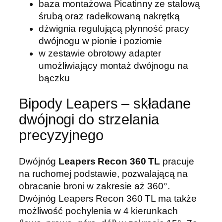
baza montażowa Picatinny ze stalową
śrubą oraz radełkowaną nakrętką
dźwignia regulującą płynność pracy
dwójnogu w pionie i poziomie
w zestawie obrotowy adapter
umożliwiający montaż dwójnogu na
bączku
Bipody Leapers – składane
dwójnogi do strzelania
precyzyjnego
Dwójnóg
Leapers Recon 360 TL
pracuje
na ruchomej podstawie, pozwalającą na
obracanie broni w zakresie aż 360°.
Dwójnóg Leapers Recon 360 TL ma także
możliwość pochylenia w 4 kierunkach