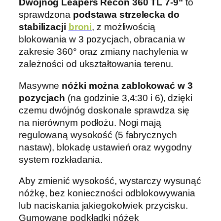
Dwójnóg Leapers Recon 360 TL 7-9"
to
ó
sprawdzona
podstawa strzelecka do
g
stabilizacji
broni
, z możliwością
L
blokowania w 3 pozycjach, obracania w
e
zakresie 360° oraz zmiany nachylenia w
a
zależności od ukształtowania terenu.
p
e
Masywne
nóżki można zablokować w 3
r
pozycjach
(na godzinie 3,4:30 i 6), dzięki
s
czemu dwójnóg doskonale sprawdza się
U
na nierównym podłożu. Nogi mają
T
regulowaną wysokość (5 fabrycznych
G
nastaw), blokadę ustawień oraz wygodny
R
system rozkładania.
e
c
Aby zmienić wysokość, wystarczy wysunąć
o
nóżkę, bez konieczności odblokowywania
n
lub naciskania jakiegokolwiek przycisku.
3
Gumowane podkładki nóżek