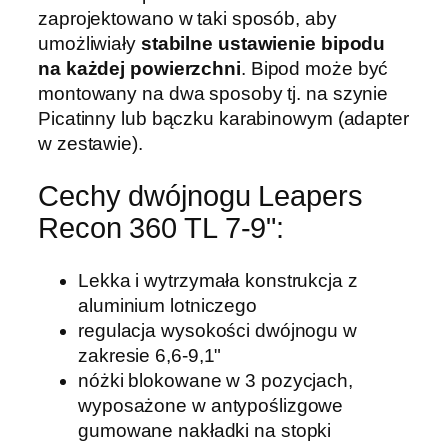
6
zaprojektowano w taki sposób, aby
0
umożliwiały
stabilne ustawienie bipodu
T
na każdej powierzchni
. Bipod może być
L
montowany na dwa sposoby tj. na szynie
7
Picatinny lub bączku karabinowym (adapter
-
w zestawie).
9
"
Cechy dwójnogu Leapers
P
Recon 360 TL 7-9":
i
c
Lekka i wytrzymała konstrukcja z
a
aluminium lotniczego
t
regulacja wysokości dwójnogu w
i
zakresie 6,6-9,1"
n
nóżki blokowane w 3 pozycjach,
n
wyposażone w antypoślizgowe
y
gumowane nakładki na stopki