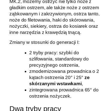
MK.2, możemy ostrzyć nie tylko noże z
k
gładkim ostrzem, ale także noże z ostrzem
a
ząbkowanym i zakrzywionym, ostrza tanto,
d
noże do filetowania, haki do skórowania,
o
nożyczki, siekiery, ostrza do kosiarek oraz
n
inne narzędzia z krawędzią tnącą.
o
ż
Zmiany w stosunki do generacji I:
y
2 tryby pracy: szybki do
W
szlifowania, standardowy do
o
precyzyjnego ostrzenia,
r
zmodernizowana prowadnica o 2
k
kątach ostrzenia 20° i 25°
ze
S
skórzanymi wstawkami
,
h
zintegrowana prowadnica 65° do
a
ostrzenia nożyczek.
r
p
Dwa tryby pracy
W