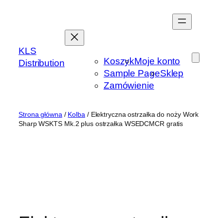
Przejdź
do
treści
KLS
Koszyk
Moje konto
Distribution
Sample Page
Sklep
Zamówienie
Strona główna
/
Kolba
/ Elektryczna ostrzałka do noży Work
Sharp WSKTS Mk.2 plus ostrzałka WSEDCMCR gratis