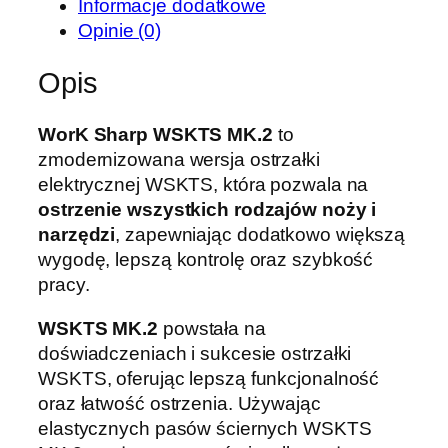
Informacje dodatkowe
E
Opinie (0)
l
e
Opis
k
t
WorK Sharp WSKTS MK.2
to
r
zmodernizowana wersja ostrzałki
y
elektrycznej WSKTS, która pozwala na
c
ostrzenie wszystkich rodzajów noży i
z
narzędzi
, zapewniając dodatkowo większą
n
wygodę, lepszą kontrolę oraz szybkość
a
pracy.
o
s
WSKTS MK.2
powstała na
t
doświadczeniach i sukcesie ostrzałki
r
WSKTS, oferując lepszą funkcjonalność
z
oraz łatwość ostrzenia. Używając
a
elastycznych pasów ściernych WSKTS
ł