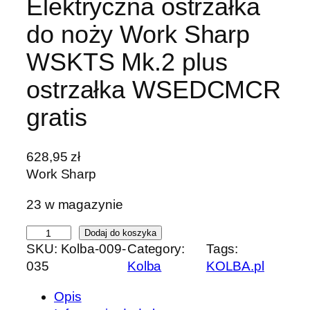
Elektryczna ostrzałka
do noży Work Sharp
WSKTS Mk.2 plus
ostrzałka WSEDCMCR
gratis
628,95
zł
Work Sharp
23 w magazynie
i
Dodaj do koszyka
SKU:
Kolba-009-
Category:
Tags:
l
035
Kolba
KOLBA.pl
o
ś
Opis
ć