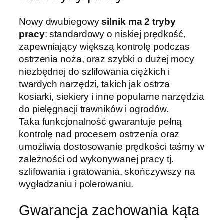
S
Nowy dwubiegowy
silnik ma 2 tryby
K
pracy
: standardowy o niskiej prędkość,
T
zapewniający większą kontrolę podczas
S
ostrzenia noża, oraz szybki o dużej mocy
M
niezbędnej do szlifowania ciężkich i
k
twardych narzędzi, takich jak ostrza
.
kosiarki, siekiery i inne popularne narzędzia
2
do pielęgnacji trawników i ogrodów.
p
Taka funkcjonalność gwarantuje pełną
l
kontrolę nad procesem ostrzenia oraz
u
umożliwia dostosowanie prędkości taśmy w
s
zależności od wykonywanej pracy tj.
o
szlifowania i gratowania, skończywszy na
s
wygładzaniu i polerowaniu.
t
r
Gwarancja zachowania kąta
z
a