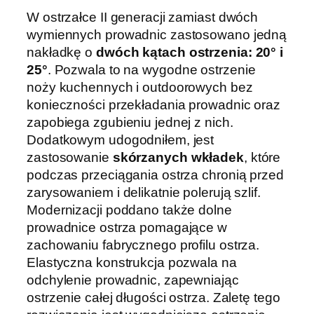
ł
W ostrzałce II generacji zamiast dwóch
k
wymiennych prowadnic zastosowano jedną
a
nakładkę o
dwóch kątach ostrzenia: 20° i
W
25°
. Pozwala to na wygodne ostrzenie
S
noży kuchennych i outdoorowych bez
E
konieczności przekładania prowadnic oraz
D
zapobiega zgubieniu jednej z nich.
C
Dodatkowym udogodniłem, jest
M
zastosowanie
skórzanych wkładek
, które
C
podczas przeciągania ostrza chronią przed
R
zarysowaniem i delikatnie polerują szlif.
g
Modernizacji poddano także dolne
r
prowadnice ostrza pomagające w
a
zachowaniu fabrycznego profilu ostrza.
t
Elastyczna konstrukcja pozwala na
i
odchylenie prowadnic, zapewniając
s
ostrzenie całej długości ostrza. Zaletę tego