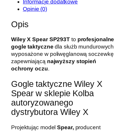
Informacje dodatkowe
G
Opinie (0)
o
g
Opis
l
e
Wiley X Spear
SP293T
to
profesjonalne
t
gogle taktyczne
dla służb mundurowych
a
wyposażone w poliwęglanową soczewkę
k
zapewniającą
najwyższy stopień
t
ochrony oczu
.
y
c
Gogle taktyczne Wiley X
z
Spear w sklepie Kolba
n
e
autoryzowanego
W
dystrybutora Wiley X
i
l
Projektując model
Spear,
producent
e