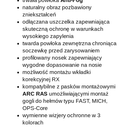
trwała powłoka
Anti-Fog
/
naturalny obraz pozbawiony
c
zniekształceń
l
odłączana uszczelka zapewniająca
e
skuteczną ochronę w warunkach
a
wysokiego zapylenia
r
twarda powłoka zewnętrzna chroniąca
/
soczewkę przed zarysowaniem
l
profilowany nosek zapewniający
i
wygodne dopasowanie na nosie
g
możliwość montażu wkładki
h
korekcyjnej RX
t
kompatybilne z pasków montażowymi
r
ARC RAS
umożliwiającymi montaż
u
gogli do hełmów typu FAST, MICH,
s
OPS-Core
t
wymienne wizjery ochronne w 3
,
kolorach
j