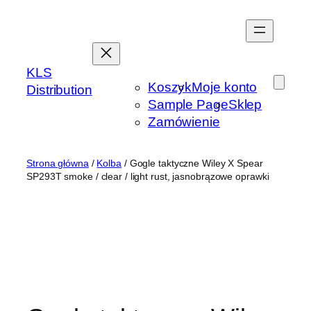
Przejdź
do
treści
KLS
Koszyk
Moje konto
Distribution
Sample Page
Sklep
Zamówienie
Strona główna
/
Kolba
/ Gogle taktyczne Wiley X Spear
SP293T smoke / clear / light rust, jasnobrązowe oprawki