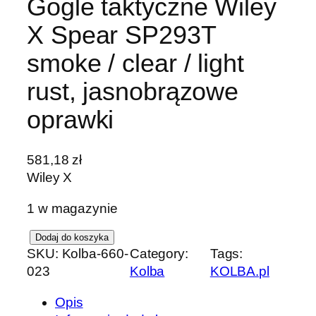
Gogle taktyczne Wiley
X Spear SP293T
smoke / clear / light
rust, jasnobrązowe
oprawki
581,18
zł
Wiley X
1 w magazynie
i
Dodaj do koszyka
SKU:
Kolba-660-
Category:
Tags:
l
023
Kolba
KOLBA.pl
o
ś
Opis
ć