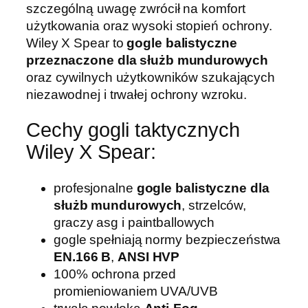
szczególną uwagę zwrócił na komfort
y
użytkowania oraz wysoki stopień ochrony.
X
Wiley X Spear to
gogle balistyczne
S
przeznaczone dla służb mundurowych
p
oraz cywilnych użytkowników szukających
e
niezawodnej i trwałej ochrony wzroku.
a
r
Cechy gogli taktycznych
S
Wiley X Spear:
P
2
9
profesjonalne
gogle balistyczne dla
3
służb mundurowych
, strzelców,
T
graczy asg i paintballowych
s
gogle spełniają normy bezpieczeństwa
m
EN.166 B
,
ANSI HVP
o
100% ochrona przed
k
promieniowaniem UVA/UVB
e