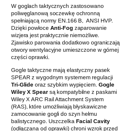
W goglach taktycznych zastosowano
a
poliwęglanową soczewkę ochronną
s
spełniającą normy EN.166 B, ANSI HVP.
n
Dzięki powłoce
Anti-Fog
zaparowanie
o
wizjera jest praktycznie niemożliwe.
b
Zjawisko parowania dodatkowo ograniczają
r
otwory wentylacyjne umieszczone w górnej
ą
części oprawki.
z
o
Gogle taktyczne mają elastyczny pasek
w
SPEAR z wygodnym systemem regulacji
e
Tri-Glide
oraz szybkim wypięciem.
Gogle
o
Wiley X Spear
są kompatybilne z paskami
p
Wiley X ARC Rail Attachment System
r
(RAS), które umożliwiają błyskawiczne
a
zamocowanie gogli do szyn hełmu
w
balistycznego. Uszczelka
Facial Cavity
k
(odłączana od oprawki) chroni wzrok przed
i