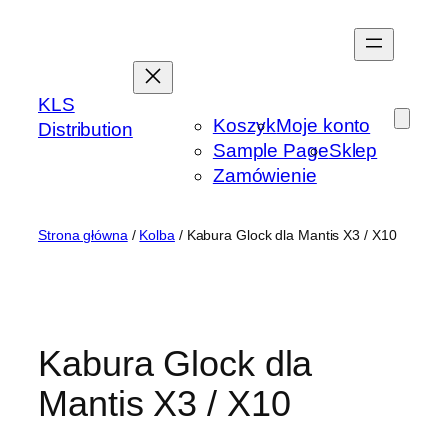
Przejdź
do
treści
KLS
Koszyk
Moje konto
Distribution
Sample Page
Sklep
Zamówienie
Strona główna
/
Kolba
/ Kabura Glock dla Mantis X3 / X10
Kabura Glock dla
Mantis X3 / X10