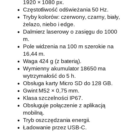
1920 × 1080 px.
r
Częstotliwość odświeżania 50 Hz.
z
Tryby kolorów: czerwony, czarny, biały,
e
żelazo, niebo i edge.
m
Dalmierz laserowy o zasięgu do 1000
P
m.
A
Pole widzenia na 100 m szerokie na
R
16,44 m.
D
Waga 424 g (z baterią).
P
Wymienny akumulator 18650 ma
r
wytrzymałość do 5 h.
e
Obsługa karty Micro SD do 128 GB.
d
Gwint M52 × 0,75 mm.
a
Klasa szczelności IP67.
t
Obsługuje połączenie z aplikacją
o
mobilną.
r
Tryb oszczędzania energii.
4
Ładowanie przez USB-C.
8