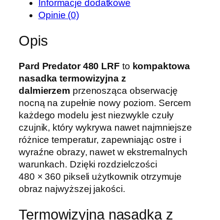
Informacje dodatkowe
N
Opinie (0)
a
s
Opis
a
d
Pard Predator 480 LRF
to
kompaktowa
k
nasadka termowizyjna z
a
dalmierzem
przenosząca obserwację
t
nocną na zupełnie nowy poziom. Sercem
e
każdego modelu jest niezwykle czuły
r
czujnik, który wykrywa nawet najmniejsze
m
różnice temperatur, zapewniając ostre i
o
wyraźne obrazy, nawet w ekstremalnych
w
warunkach. Dzięki rozdzielczości
i
480 × 360 pikseli użytkownik otrzymuje
z
obraz najwyższej jakości.
y
j
Termowizyjna nasadka z
n