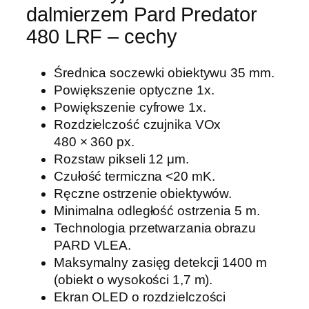
dalmierzem Pard Predator
a
o
480 LRF – cechy
d
p
Średnica soczewki obiektywu 35 mm.
r
Powiększenie optyczne 1x.
z
Powiększenie cyfrowe 1x.
o
Rozdzielczość czujnika VOx
d
480 × 360 px.
o
Rozstaw pikseli 12 μm.
w
Czułość termiczna <20 mK.
a
Ręczne ostrzenie obiektywów.
z
Minimalna odległość ostrzenia 5 m.
d
Technologia przetwarzania obrazu
a
PARD VLEA.
l
Maksymalny zasięg detekcji 1400 m
m
(obiekt o wysokości 1,7 m).
i
Ekran OLED o rozdzielczości
e