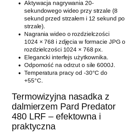
Aktywacja nagrywania 20-
0
sekundowego wideo przy strzale (8
3
sekund przed strzałem i 12 sekund po
5
strzale).
m
Nagrania wideo o rozdzielczości
m
1024 × 768 i zdjęcia w formacie JPG o
L
rozdzielczości 1024 × 768 px.
R
Elegancki interfejs użytkownika.
F
Odporność na odrzut o sile 6000J.
Temperatura pracy od -30°C do
+55°C.
Termowizyjna nasadka z
dalmierzem Pard Predator
480 LRF – efektowna i
praktyczna