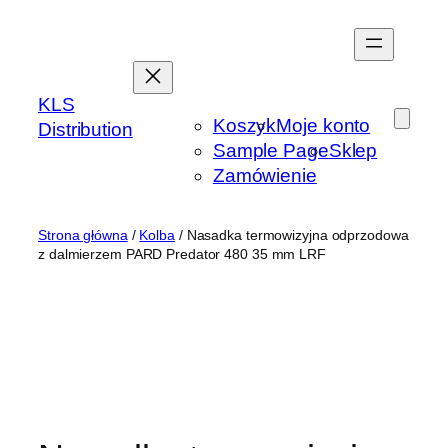
Przejdź
do
treści
KLS
Koszyk
Moje konto
Distribution
Sample Page
Sklep
Zamówienie
Strona główna
/
Kolba
/ Nasadka termowizyjna odprzodowa
z dalmierzem PARD Predator 480 35 mm LRF