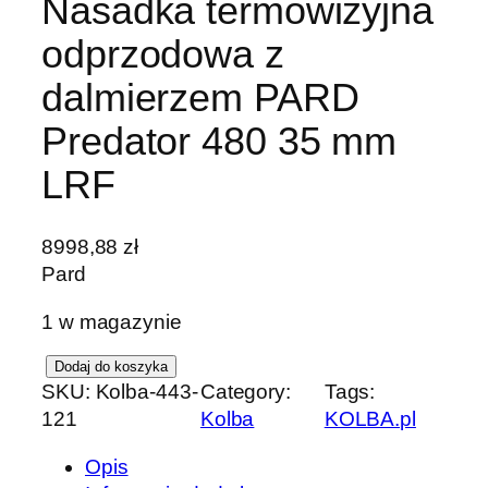
Nasadka termowizyjna
odprzodowa z
dalmierzem PARD
Predator 480 35 mm
LRF
8998,88
zł
Pard
1 w magazynie
i
Dodaj do koszyka
SKU:
Kolba-443-
Category:
Tags:
l
121
Kolba
KOLBA.pl
o
ś
Opis
ć