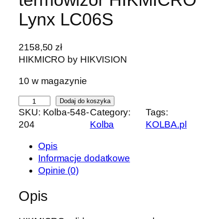
Lynx LC06S
2158,50
zł
HIKMICRO by HIKVISION
10 w magazynie
i
Dodaj do koszyka
SKU:
Kolba-548-
Category:
Tags:
l
204
Kolba
KOLBA.pl
o
ś
Opis
ć
Informacje dodatkowe
K
Opinie (0)
a
m
Opis
e
r