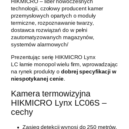
HIKMICRO – lider nowoczesnych
a
technologii, czołowy producent kamer
t
przemysłowych opartych o moduły
e
termiczne, rozpoznawanie twarzy,
r
dostawca rozwiązań do w pełni
m
zautomatyzowanych magazynów,
o
systemów alarmowych/
w
i
Prezentując serię HIKMICRO Lynx
z
LC łamie monopol wielu firm, wprowadzając
y
na rynek produkty o
dobrej specyfikacji w
j
niespotykanej cenie
.
n
a
Kamera termowizyjna
t
HIKMICRO Lynx LC06S –
e
cechy
r
m
o
Zasięg detekcji wynosi do 250 metrów.