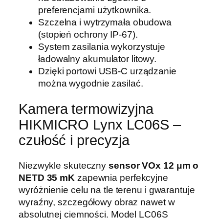
C
preferencjami użytkownika.
0
Szczelna i wytrzymała obudowa
6
(stopień ochrony IP-67).
S
System zasilania wykorzystuje
ładowalny akumulator litowy.
Dzięki portowi USB-C urządzanie
można wygodnie zasilać.
Kamera termowizyjna
HIKMICRO Lynx LC06S –
czułość i precyzja
Niezwykle skuteczny
sensor VOx 12 μm o
NETD 35 mK
zapewnia perfekcyjne
wyróżnienie celu na tle terenu i gwarantuje
wyraźny, szczegółowy obraz nawet w
absolutnej ciemności. Model LC06S