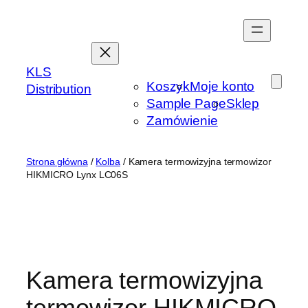
Przejdź
do
treści
KLS
Koszyk
Moje konto
Distribution
Sample Page
Sklep
Zamówienie
Strona główna
/
Kolba
/ Kamera termowizyjna termowizor
HIKMICRO Lynx LC06S
Kamera termowizyjna
termowizor HIKMICRO