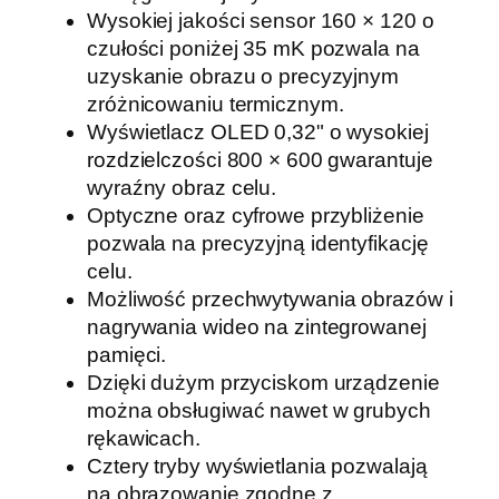
w
Wysokiej jakości sensor 160 × 120 o
i
czułości poniżej 35 mK pozwala na
z
uzyskanie obrazu o precyzyjnym
o
zróżnicowaniu termicznym.
r
Wyświetlacz OLED 0,32" o wysokiej
H
rozdzielczości 800 × 600 gwarantuje
I
wyraźny obraz celu.
K
Optyczne oraz cyfrowe przybliżenie
M
pozwala na precyzyjną identyfikację
I
celu.
C
Możliwość przechwytywania obrazów i
R
nagrywania wideo na zintegrowanej
O
pamięci.
L
Dzięki dużym przyciskom urządzenie
y
można obsługiwać nawet w grubych
n
rękawicach.
x
Cztery tryby wyświetlania pozwalają
L
na obrazowanie zgodne z