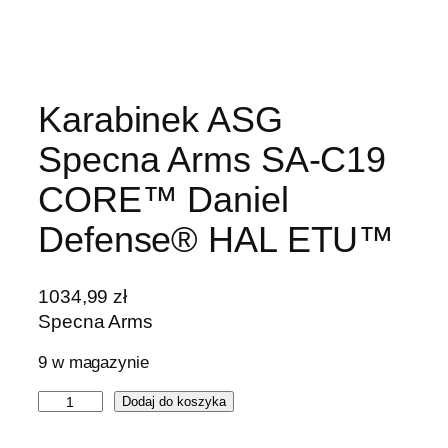
Karabinek ASG
Specna Arms SA-C19
CORE™ Daniel
Defense® HAL ETU™
1034,99
zł
Specna Arms
9 w magazynie
i
Dodaj do koszyka
l