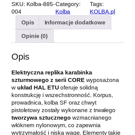
o
SKU:
Kolba-885-
Category:
Tags:
ś
004
Kolba
KOLBA.pl
ć
Opis
Informacje dodatkowe
K
a
Opinie (0)
r
a
b
Opis
i
n
Elektryczna replika karabinka
e
szturmowego z serii CORE
wyposażona
k
w
układ HAL ETU
oferuje solidną
A
konstrukcję i wszechstronność. Korpus,
S
prowadnica, kolba SF oraz chwyt
G
pistoletowy zostały wykonane z trwałego
S
tworzywa sztucznego
wzmacnianego
p
włóknem nylonowym, co zapewnia
e
wytrzymałość i niską wagę. Elementy takie