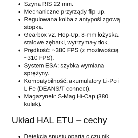
D
Szyna RIS 22 mm.
a
Mechaniczne przyrządy flip-up.
n
Regulowana kolba z antypoślizgową
i
stopką.
e
Gearbox v2, Hop-Up, 8-mm łożyska,
l
stalowe zębatki, wytrzymały tłok.
D
Prędkość: ~380 FPS (z możliwością
e
~310 FPS).
f
System ESA: szybka wymiana
e
sprężyny.
n
Kompatybilność: akumulatory Li-Po i
s
LiFe (DEANS/T-connect).
e
Magazynek: S-Mag Hi-Cap (380
®
kulek).
H
A
Układ HAL ETU – cechy
L
E
Detekcja spustu oparta o czujniki