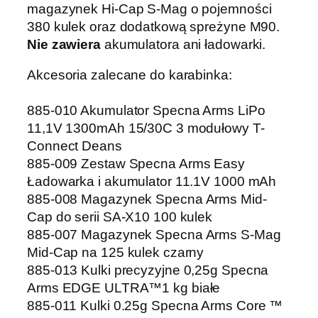
magazynek Hi-Cap S-Mag o pojemności
380 kulek oraz dodatkową spreżyne M90.
Nie zawiera
akumulatora ani ładowarki.
Akcesoria zalecane do karabinka:
885-010
Akumulator Specna Arms LiPo
11,1V 1300mAh 15/30C 3 modułowy T-
Connect Deans
885-009
Zestaw Specna Arms Easy
Ładowarka i akumulator 11.1V 1000 mAh
885-008
Magazynek Specna Arms Mid-
Cap do serii SA-X10 100 kulek
885-007
Magazynek Specna Arms S-Mag
Mid-Cap na 125 kulek czarny
885-013
Kulki precyzyjne 0,25g Specna
Arms EDGE ULTRA™1 kg białe
885-011
Kulki 0.25g Specna Arms Core ™