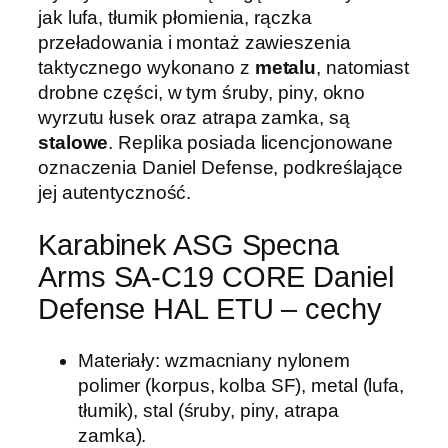
c
jak lufa, tłumik płomienia, rączka
n
przeładowania i montaż zawieszenia
a
taktycznego wykonano z
metalu
, natomiast
A
drobne części, w tym śruby, piny, okno
r
wyrzutu łusek oraz atrapa zamka, są
m
stalowe
. Replika posiada licencjonowane
s
oznaczenia Daniel Defense, podkreślające
S
jej autentyczność.
A
-
Karabinek ASG Specna
C
Arms SA-C19 CORE Daniel
1
Defense HAL ETU – cechy
9
C
O
Materiały: wzmacniany nylonem
R
polimer (korpus, kolba SF), metal (lufa,
E
tłumik), stal (śruby, piny, atrapa
™
zamka).