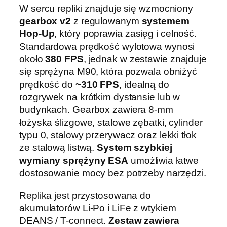
W sercu repliki znajduje się wzmocniony
gearbox v2
z regulowanym
systemem
Hop-Up
, który poprawia zasięg i celność.
Standardowa prędkość wylotowa wynosi
około
380 FPS
, jednak w zestawie znajduje
się sprężyna M90, która pozwala obniżyć
prędkość do
~310 FPS
, idealną do
rozgrywek na krótkim dystansie lub w
budynkach. Gearbox zawiera 8-mm
łożyska ślizgowe, stalowe zębatki, cylinder
typu 0, stalowy przerywacz oraz lekki tłok
ze stalową listwą.
System szybkiej
wymiany sprężyny ESA
umożliwia łatwe
dostosowanie mocy bez potrzeby narzędzi.
Replika jest przystosowana do
akumulatorów Li-Po i LiFe z wtykiem
DEANS / T-connect.
Zestaw zawiera