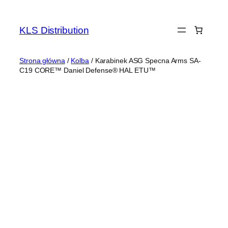
Przejdź
do
KLS Distribution
treści
Strona główna
/
Kolba
/ Karabinek ASG Specna Arms SA-
C19 CORE™ Daniel Defense® HAL ETU™