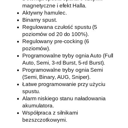
T
magnetyczne i efekt Halla.
U
Aktywny hamulec.
™
Binarny spust.
Regulowana czułość spustu (5
poziomów od 20 do 100%).
Regulowany pre-cocking (6
poziomów).
Programowalne tryby ognia Auto (Full
Auto, Semi, 3-rd Burst, 5-rd Burst).
Programowalne tryby ognia Semi
(Semi, Binary, AUG, Sniper).
Łatwe programowanie przy użyciu
spustu.
Alarm niskiego stanu naładowania
akumulatora.
Współpraca z silnikami
bezszczotkowymi.