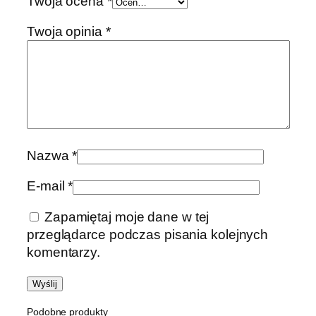
Twoja ocena
*
o
n
Twoja opinia
*
e
g
r
e
y
o
l
Nazwa
*
i
v
E-mail
*
e
Zapamiętaj moje dane w tej
przeglądarce podczas pisania kolejnych
komentarzy.
Podobne produkty