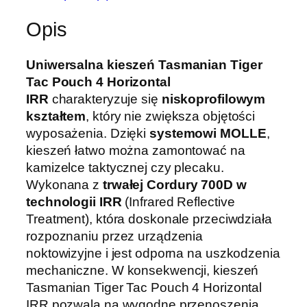
e
Opis
s
z
Uniwersalna kieszeń Tasmanian Tiger
e
Tac Pouch 4 Horizontal
ń
IRR
charakteryzuje się
niskoprofilowym
m
kształtem
, który nie zwiększa objętości
o
wyposażenia. Dzięki
systemowi MOLLE
,
d
kieszeń łatwo można zamontować na
u
kamizelce taktycznej czy plecaku.
ł
Wykonana z
trwałej Cordury 700D w
o
technologii IRR
(Infrared Reflective
w
Treatment), która doskonale przeciwdziała
a
rozpoznaniu przez urządzenia
T
noktowizyjne i jest odporna na uszkodzenia
a
mechaniczne. W konsekwencji, kieszeń
s
Tasmanian Tiger Tac Pouch 4 Horizontal
m
IRR pozwala na wygodne przenoszenia