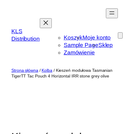
Przejdź
do
treści
KLS
Koszyk
Moje konto
Distribution
Sample Page
Sklep
Zamówienie
Strona główna
/
Kolba
/ Kieszeń modułowa Tasmanian
TigerTT Tac Pouch 4 Horizontal IRR stone grey olive