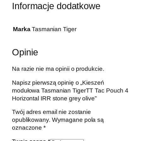
c
Informacje dodatkowe
h
4
H
Marka
Tasmanian Tiger
o
r
i
Opinie
z
o
Na razie nie ma opinii o produkcie.
n
t
Napisz pierwszą opinię o „Kieszeń
a
modułowa Tasmanian TigerTT Tac Pouch 4
l
Horizontal IRR stone grey olive”
I
R
Twój adres email nie zostanie
R
opublikowany.
Wymagane pola są
s
oznaczone
*
t