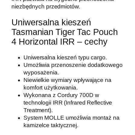
a
niezbędnych przedmiotów.
n
i
Uniwersalna kieszeń
a
Tasmanian Tiger Tac Pouch
n
T
4 Horizontal IRR – cechy
i
g
Uniwersalna kieszeń typu cargo.
e
Umożliwia przenoszenie dodatkowego
r
wyposażenia.
T
Niewielkie wymiary wpływające na
T
komfort użytkowania.
T
Wykonana z Cordury 700D w
a
technologii IRR (Infrared Reflective
c
Treatment).
P
System MOLLE umożliwia montaż na
o
kamizelce taktycznej.
u