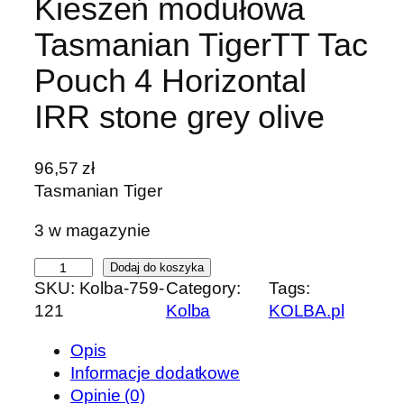
Kieszeń modułowa
Tasmanian TigerTT Tac
Pouch 4 Horizontal
IRR stone grey olive
96,57
zł
Tasmanian Tiger
3 w magazynie
i
Dodaj do koszyka
SKU:
Kolba-759-
Category:
Tags:
l
121
Kolba
KOLBA.pl
o
ś
Opis
ć
Informacje dodatkowe
K
Opinie (0)
i