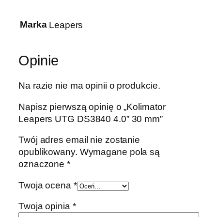
4
0
Marka
Leapers
4
.
0
Opinie
'
'
Na razie nie ma opinii o produkcie.
3
0
Napisz pierwszą opinię o „Kolimator
m
Leapers UTG DS3840 4.0” 30 mm”
m
Twój adres email nie zostanie
opublikowany.
Wymagane pola są
oznaczone
*
Twoja ocena
*
Twoja opinia
*