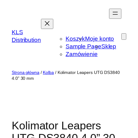
Przejdź
do
treści
KLS
Koszyk
Moje konto
Distribution
Sample Page
Sklep
Zamówienie
Strona główna
/
Kolba
/ Kolimator Leapers UTG DS3840
4.0” 30 mm
Kolimator Leapers
UTG DS3840 4.0” 30