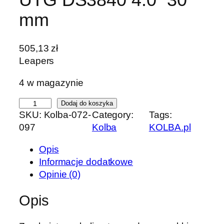
mm
505,13
zł
Leapers
4 w magazynie
i
Dodaj do koszyka
SKU:
Kolba-072-
Category:
Tags:
l
097
Kolba
KOLBA.pl
o
ś
Opis
ć
Informacje dodatkowe
K
Opinie (0)
o
l
Opis
i
m