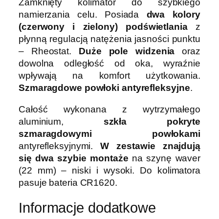
Zamknięty kolimator do szybkiego
a
namierzania celu. Posiada
dwa kolory
t
(czerwony i zielony) podświetlania
z
o
płynną regulacją natężenia jasności punktu
r
– Rheostat.
Duże pole widzenia
oraz
L
dowolna odległość od oka, wyraźnie
e
wpływają na komfort użytkowania.
a
Szmaragdowe powłoki antyrefleksyjne
.
p
e
Całość wykonana z wytrzymałego
r
aluminium,
szkła pokryte
s
szmaragdowymi powłokami
U
antyrefleksyjnymi.
W zestawie znajdują
T
się dwa szybie montaże
na szynę waver
G
(22 mm) – niski i wysoki.
Do kolimatora
D
pasuje bateria CR1620.
S
3
Informacje dodatkowe
8