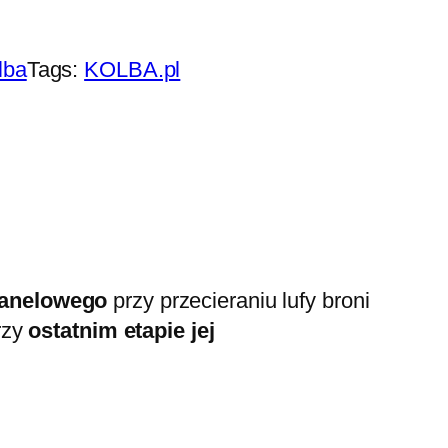
lba
Tags:
KOLBA.pl
lanelowego
przy przecieraniu lufy broni
rzy
ostatnim etapie jej