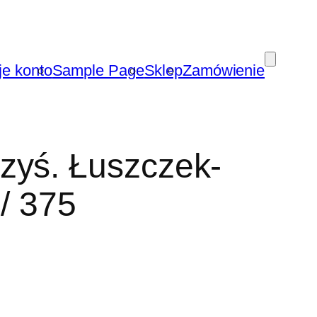
je konto
Sample Page
Sklep
Zamówienie
zyś. Łuszczek-
 / 375