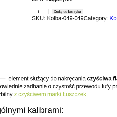
i
Dodaj do koszyka
SKU:
Kolba-049-049
Category:
Ko
l
o
ś
ć
K
o
ń
c
— element służący do nakręcania
czyściwa
f
ó
wiednie zadbanie o czystość przewodu lufy p
w
ybilny
z czyściwem marki Łuszczek.
k
a
ólnymi kalibrami:
d