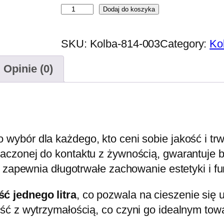
i
Dodaj do koszyka
l
o
SKU:
Kolba-814-003
Category:
Ko
ś
Opinie (0)
ć
K
u
b
e
o wybór dla każdego, kto ceni sobie jakość i 
k
naczonej do kontaktu z żywnością, gwarantuje 
s
 zapewnia długotrwałe zachowanie estetyki i fu
t
a
ć jednego litra
, co pozwala na cieszenie się 
l
ść z wytrzymałością, co czyni go idealnym to
o