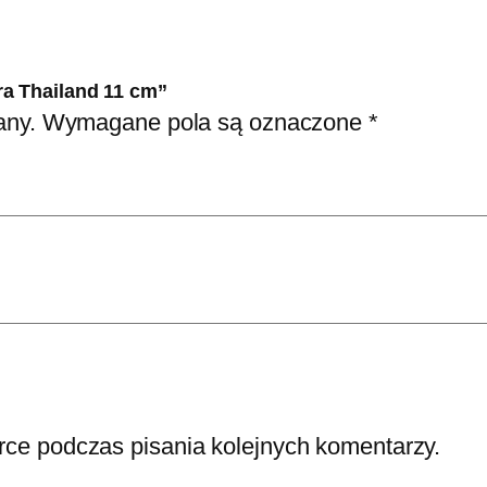
1
1
c
ra Thailand 11 cm”
any.
Wymagane pola są oznaczone
*
m
rce podczas pisania kolejnych komentarzy.