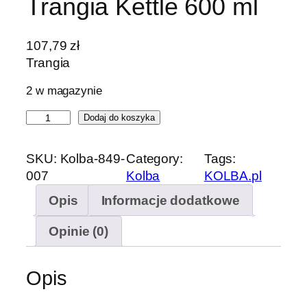
Trangia Kettle 600 ml
107,79
zł
Trangia
2 w magazynie
i
Dodaj do koszyka
l
o
SKU:
Kolba-849-
Category:
Tags:
ś
007
Kolba
KOLBA.pl
ć
Opis
Informacje dodatkowe
C
z
Opinie (0)
a
j
n
Opis
i
k