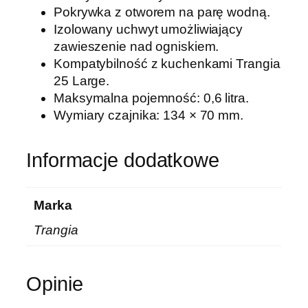
a
Pokrywka z otworem na parę wodną.
K
Izolowany uchwyt umożliwiający
e
zawieszenie nad ogniskiem.
t
Kompatybilność z kuchenkami Trangia
t
25 Large.
l
Maksymalna pojemność: 0,6 litra.
e
Wymiary czajnika: 134 × 70 mm.
6
0
0
Informacje dodatkowe
m
l
Marka
Trangia
Opinie