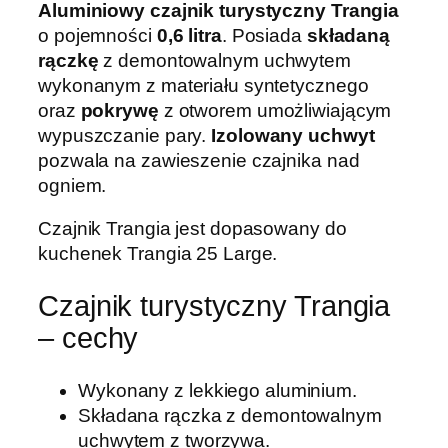
Aluminiowy czajnik turystyczny Trangia
t
o pojemności
0,6 litra
. Posiada
składaną
u
rączkę
z demontowalnym uchwytem
r
wykonanym z materiału syntetycznego
y
oraz
pokrywę
z otworem umożliwiającym
s
wypuszczanie pary.
Izolowany uchwyt
t
pozwala na zawieszenie czajnika nad
y
ogniem.
c
z
Czajnik Trangia jest dopasowany do
n
kuchenek Trangia 25 Large.
y
T
Czajnik turystyczny Trangia
r
– cechy
a
n
Wykonany z lekkiego aluminium.
g
Składana rączka z demontowalnym
i
uchwytem z tworzywa.